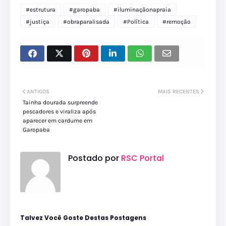
#estrutura
#garopaba
#iluminaçãonapraia
#justiça
#obraparalisada
#Política
#remoção
ANTIGOS
MAIS RECENTES
Tainha dourada surpreende
pescadores e viraliza após
aparecer em cardume em
Garopaba
Postado por
RSC Portal
Talvez Você Goste Destas Postagens