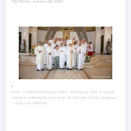
RSC Portal
outubro 28, 2025
Foto: Créditos/Daniela Lobo - Paróquia São Joaquim
celebra ordenação diaconal de Manoel Ávila Joaquim,
o Diácono Nelinho