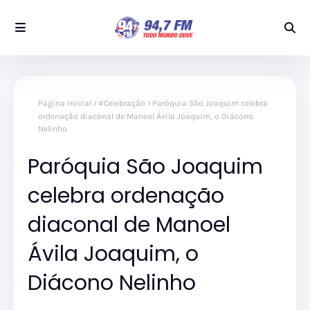
Página inicial
#Celebração
Paróquia São Joaquim celebra
ordenação diaconal de Manoel Ávila Joaquim, o Diácono
Nelinho
Paróquia São Joaquim
celebra ordenação
diaconal de Manoel
Ávila Joaquim, o
Diácono Nelinho