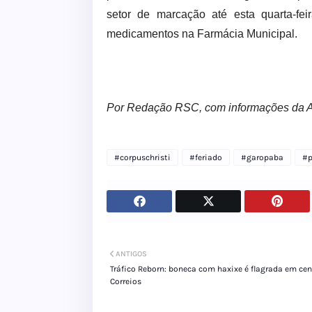
setor de marcação até esta quarta-fe
medicamentos na Farmácia Municipal.
Por Redação RSC, com informações da
#corpuschristi
#feriado
#garopaba
#p
ANTIGOS
Tráfico Reborn: boneca com haxixe é flagrada em cen
Correios