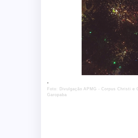
Foto: Divulgação APMG - Corpus Christi e Q
Garopaba