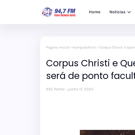
Home
Noticias
Página inicial
#corpuschristi
Corpus Christi e Que
Corpus Christi e Qu
será de ponto facu
RSC Portal
junho 17, 2025