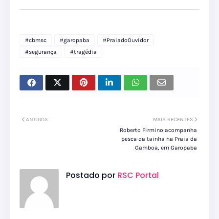
#cbmsc
#garopaba
#PraiadoOuvidor
#segurança
#tragédia
ANTIGOS
MAIS RECENTES
Roberto Firmino acompanha
pesca da tainha na Praia da
Gamboa, em Garopaba
Postado por
RSC Portal