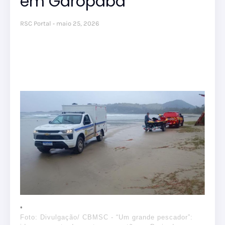
em Garopaba
RSC Portal
maio 25, 2026
Foto: Divulgação/ CBMSC - “Um grande pescador”: