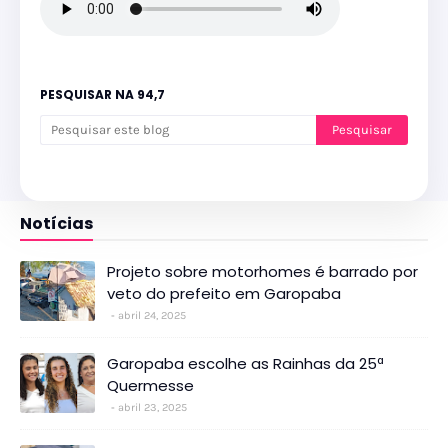
PESQUISAR NA 94,7
Notícias
Projeto sobre motorhomes é barrado por
veto do prefeito em Garopaba
abril 24, 2025
Garopaba escolhe as Rainhas da 25ª
Quermesse
abril 23, 2025