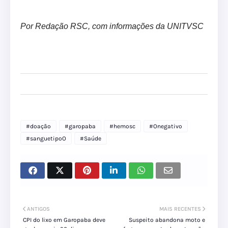
Por Redação RSC, com informações da UNITVSC
#doação
#garopaba
#hemosc
#Onegativo
#sanguetipoO
#Saúde
ANTIGOS
MAIS RECENTES
CPI do lixo em Garopaba deve
Suspeito abandona moto e