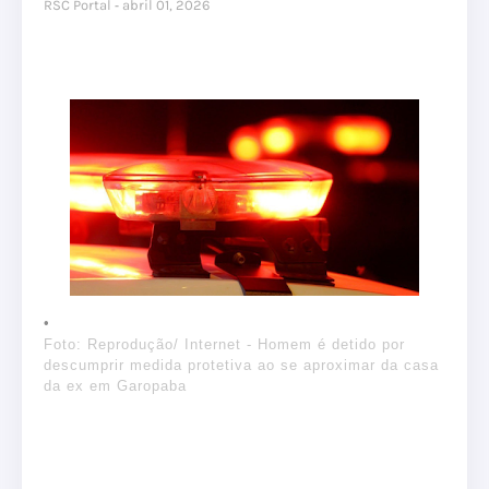
RSC Portal
abril 01, 2026
Foto: Reprodução/ Internet - Homem é detido por
descumprir medida protetiva ao se aproximar da casa
da ex em Garopaba