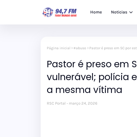
Home
Noticias
Página inicial
#abuso
Pastor é preso em SC por es
Pastor é preso em 
vulnerável; polícia
a mesma vítima
RSC Portal
março 24, 2026