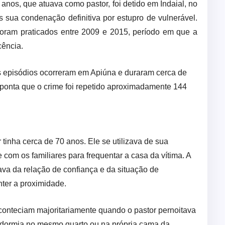
anos, que atuava como pastor, foi detido em Indaial, no
ós sua condenação definitiva por estupro de vulnerável.
foram praticados entre 2009 e 2015, período em que a
cência.
os episódios ocorreram em Apiúna e duraram cerca de
aponta que o crime foi repetido aproximadamente 144
 tinha cerca de 70 anos. Ele se utilizava de sua
 com os familiares para frequentar a casa da vítima. A
ava da relação de confiança e da situação de
nter a proximidade.
conteciam majoritariamente quando o pastor pernoitava
e dormia no mesmo quarto ou na própria cama da