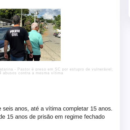
atarina - Pastor é preso em SC por estupro de vulnerável;
44 abusos contra a mesma vítima
 seis anos, até a vítima completar 15 anos.
e 15 anos de prisão em regime fechado