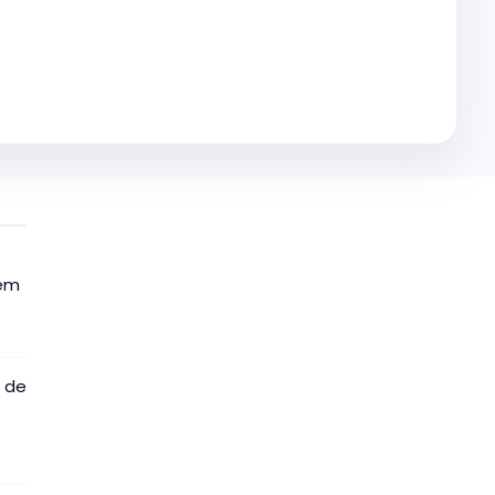
 em
o de