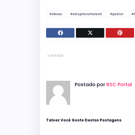
#abuso
#estuprovulneravel
#pastor
#
ANTIGOS
Postado por
RSC Portal
Talvez Você Goste Destas Postagens