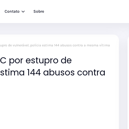
Contato
Sobre
tupro de vulnerável; polícia estima 144 abusos contra a mesma vítima
SC por estupro de
 estima 144 abusos contra