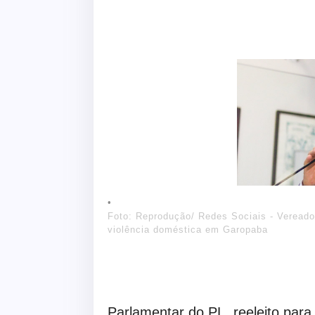
Foto: Reprodução/ Redes Sociais - Vereado
violência doméstica em Garopaba
Parlamentar do PL, reeleito para