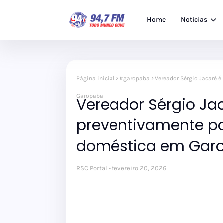
Home
Noticias
Página inicial
#garopaba
Vereador Sérgio Jacaré é
Garopaba
Vereador Sérgio Ja
preventivamente po
doméstica em Gar
RSC Portal
fevereiro 20, 2026