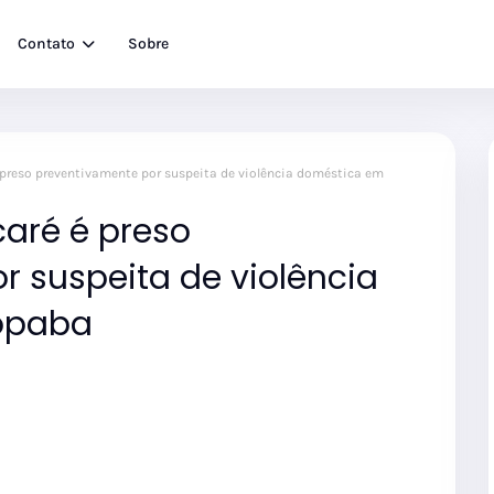
Contato
Sobre
 preso preventivamente por suspeita de violência doméstica em
caré é preso
r suspeita de violência
opaba