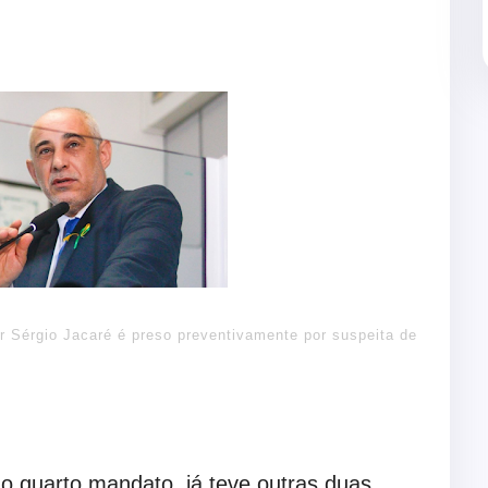
r Sérgio Jacaré é preso preventivamente por suspeita de
 o quarto mandato, já teve outras duas