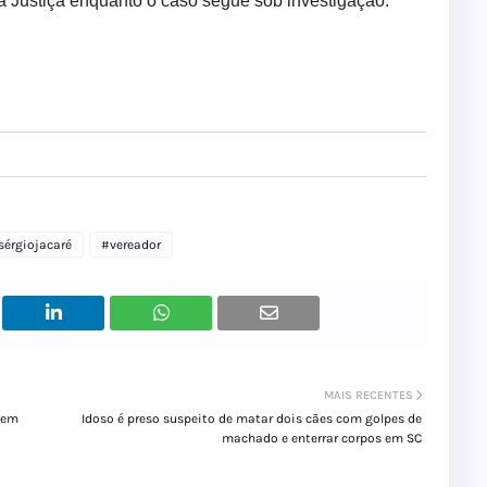
 Justiça enquanto o caso segue sob investigação.
sérgiojacaré
#vereador
MAIS RECENTES
o em
Idoso é preso suspeito de matar dois cães com golpes de
machado e enterrar corpos em SC