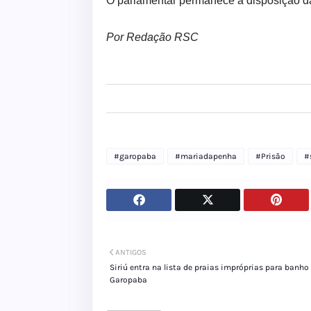
O parlamentar permanece à disposição da
Por Redação RSC
#garopaba
#mariadapenha
#Prisão
#
ANTIGOS
Siriú entra na lista de praias impróprias para banh
Garopaba