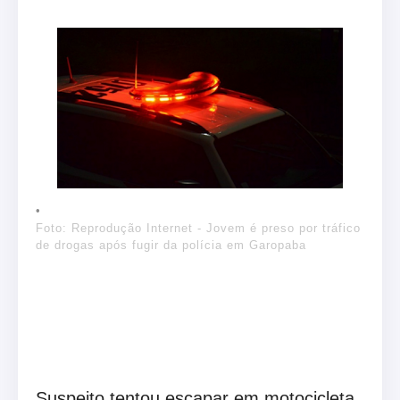
Foto: Reprodução Internet - Jovem é preso por tráfico
de drogas após fugir da polícia em Garopaba
Suspeito tentou escapar em motocicleta