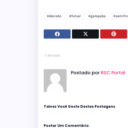
#decisão
#futsal
#garopaba
#semifin
ANTIGOS
Postado por
RSC Portal
Talvez Você Goste Destas Postagens
Postar Um Comentário