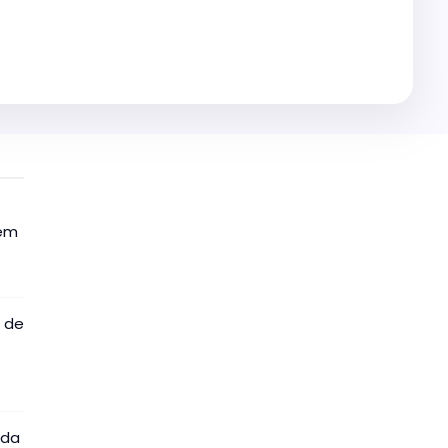
 em
o de
 da