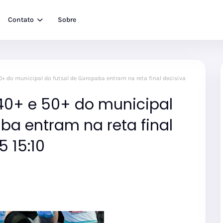
Contato
Sobre
0+ do municipal do futsal de Garopaba entram na reta final decisiva
 40+ e 50+ do municipal
ba entram na reta final
 15:10