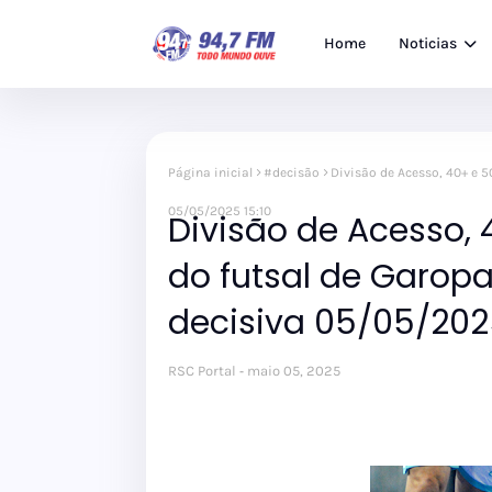
Home
Noticias
Página inicial
#decisão
Divisão de Acesso, 40+ e 5
05/05/2025 15:10
Divisão de Acesso,
do futsal de Garopa
decisiva 05/05/2025
RSC Portal
maio 05, 2025