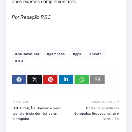
após exames complementares.
Por Redação RSC
#causanatural
#garopaba
#gpa
#morte
#TEA
ANTIGOS
MAIS RECENTES
ATUALIZAÇÃO: Homem é preso
Obras na SC-434 em
por violência doméstica em
Garopaba: Recapeamento é
Garopaba
Concluído