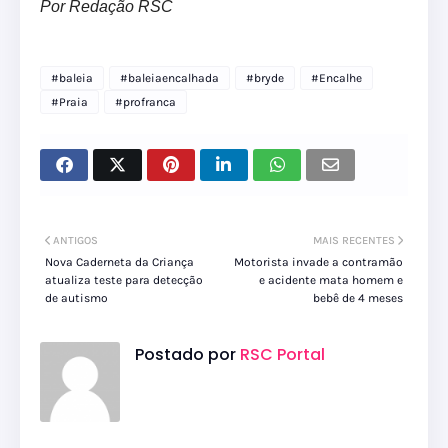
Por Redação RSC
#baleia
#baleiaencalhada
#bryde
#Encalhe
#Praia
#profranca
ANTIGOS
MAIS RECENTES
Nova Caderneta da Criança
Motorista invade a contramão
atualiza teste para detecção
e acidente mata homem e
de autismo
bebê de 4 meses
Postado por
RSC Portal