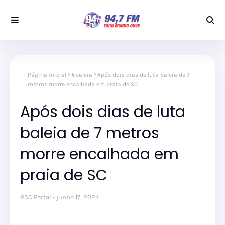
Página inicial
#baleia
Após dois dias de luta baleia de 7
metros morre encalhada em praia de SC
Após dois dias de luta
baleia de 7 metros
morre encalhada em
praia de SC
RSC Portal
junho 17, 2024