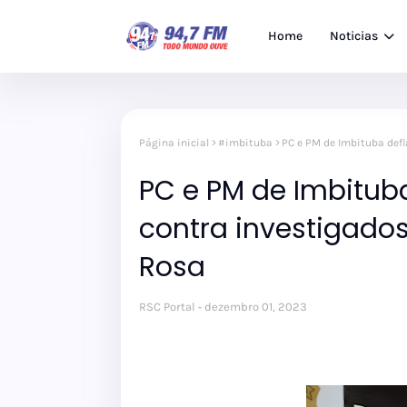
Home
Noticias
Página inicial
#imbituba
PC e PM de Imbituba def
PC e PM de Imbitu
contra investigados
Rosa
RSC Portal
dezembro 01, 2023