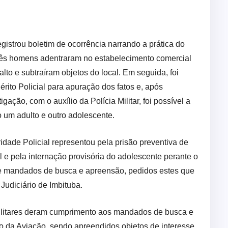
egistrou boletim de ocorrência narrando a prática do
rês homens adentraram no estabelecimento comercial
to e subtraíram objetos do local. Em seguida, foi
rito Policial para apuração dos fatos e, após
igação, com o auxílio da Polícia Militar, foi possível a
o um adulto e outro adolescente.
idade Policial representou pela prisão preventiva de
l e pela internação provisória do adolescente perante o
de mandados de busca e apreensão, pedidos estes que
Judiciário de Imbituba.
e militares deram cumprimento aos mandados de busca e
 da Aviação, sendo apreendidos objetos de interesse