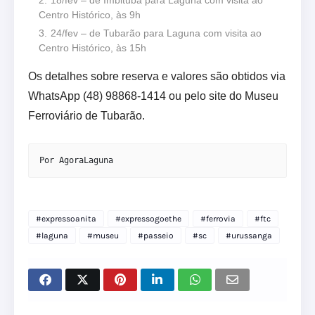
18/fev – de Imbituba para Laguna com visita ao
Centro Histórico, às 9h
24/fev – de Tubarão para Laguna com visita ao
Centro Histórico, às 15h
Os detalhes sobre reserva e valores são obtidos via
WhatsApp (48) 98868-1414 ou pelo site do Museu
Ferroviário de Tubarão.
Por AgoraLaguna
#expressoanita
#expressogoethe
#ferrovia
#ftc
#laguna
#museu
#passeio
#sc
#urussanga