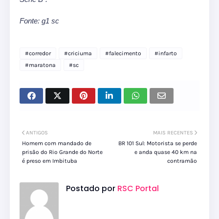
Fonte: g1 sc
#corredor
#criciuma
#falecimento
#infarto
#maratona
#sc
ANTIGOS
MAIS RECENTES
Homem com mandado de
BR 101 Sul: Motorista se perde
prisão do Rio Grande do Norte
e anda quase 40 km na
é preso em Imbituba
contramão
Postado por
RSC Portal