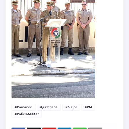
#Comando
#garopaba
#Major
#PM
#PolíciaMilitar