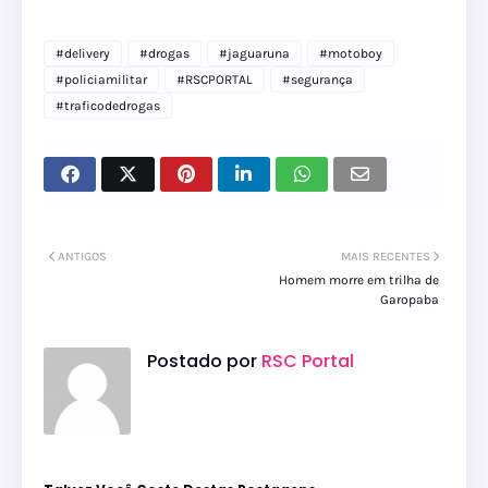
#delivery
#drogas
#jaguaruna
#motoboy
#policiamilitar
#RSCPORTAL
#segurança
#traficodedrogas
ANTIGOS
MAIS RECENTES
Homem morre em trilha de
Garopaba
Postado por
RSC Portal