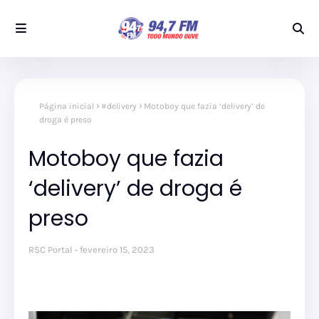
Página inicial
#delivery
Motoboy que fazia ‘delivery’ de
droga é preso
Motoboy que fazia
‘delivery’ de droga é
preso
RSC Portal
fevereiro 15, 2023