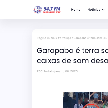
Home
Noticias
Página inicial
#alvoroço
Garopaba é terra sem lei?
Garopaba é terra se
caixas de som desa
RSC Portal
janeiro 06, 2025