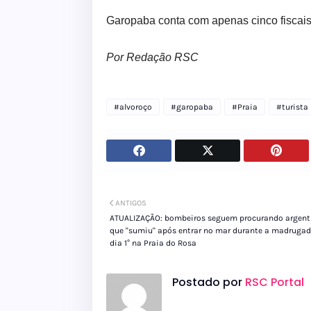
Garopaba conta com apenas cinco fiscais 
Por Redação RSC
#alvoroço
#garopaba
#Praia
#turista
ANTIGOS
ATUALIZAÇÃO: bombeiros seguem procurando argent
que "sumiu" após entrar no mar durante a madruga
dia 1° na Praia do Rosa
Postado por
RSC Portal