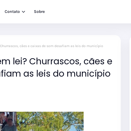
Contato
Sobre
 Churrascos, cães e caixas de som desafiam as leis do município
m lei? Churrascos, cães e
fiam as leis do município