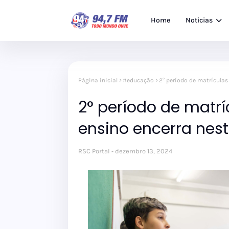
Home
Noticias
Página inicial
#educação
2° período de matrículas 
2° período de matrí
ensino encerra nest
RSC Portal
dezembro 13, 2024