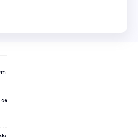
 em
o de
 da