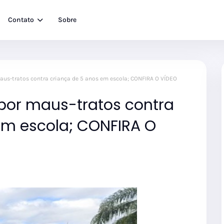
Contato
Sobre
maus-tratos contra criança de 5 anos em escola; CONFIRA O VÍDEO
 por maus-tratos contra
em escola; CONFIRA O